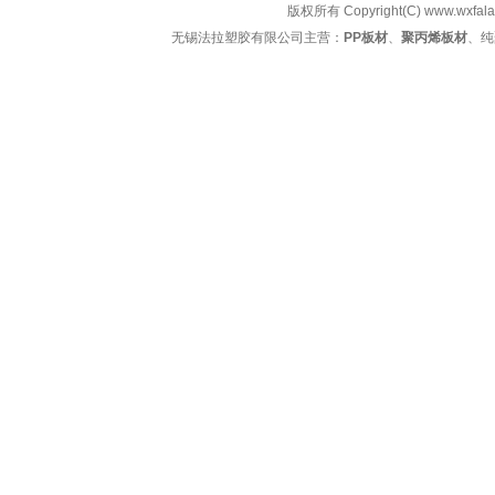
版权所有 Copyright(C) www.
无锡法拉塑胶有限公司主营：
PP板材
、
聚丙烯板材
、纯
阻燃PP板，抗紫外线PP板，抗静电PP板，增强P